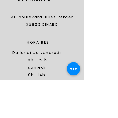
48 boulevard Jules Verger
35800 DINARD
HORAIRES
Du lundi au vendredi
10h - 20h
samedi
9h -14h
ME CONTACTER
aureliegaudin.psy@gmail.com
Téléphone :
07.50.62.15.67